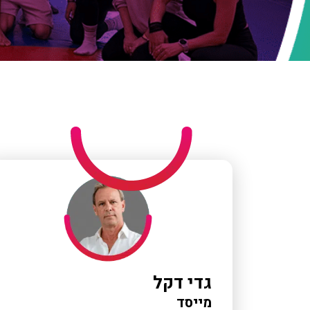
גדי דקל
מייסד