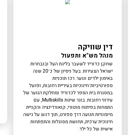
דין שוויקה
מנהל מש"א ותפעול
שחקן כדוריד לשעבר בליגת העל ובנבחרות
ישראל הצעירות. בעל ניסיון של כ־20 שנה
באימון ילדים ונוער. רכז תוכניות
ספורטיביות־חינוכיות בעיריית רחובות, ופועל
במסגרת בית הספר לכדוריד ומחלקת הנוער של
עירוני רחובות. בוגר שיטת Multiskills, עם
התמחות בפיתוח מוטורי, קואורדינציה והקניית
מיומנויות תנועה דרך ספורט, תוך דגש על גישה
חינוכית־ערכית, תחושת מסוגלות והתפתחות
אישית של כל ילד.