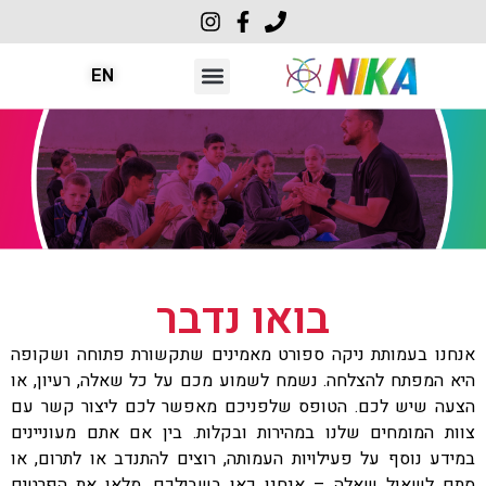
EN
עדכונים וידע
התוכניות שלנו
בואו נדבר
לאמץ קהילה
שבט המאמנים
בואו נדבר
אנחנו בעמותת ניקה ספורט מאמינים שתקשורת פתוחה ושקופה
היא המפתח להצלחה. נשמח לשמוע מכם על כל שאלה, רעיון, או
הצעה שיש לכם. הטופס שלפניכם מאפשר לכם ליצור קשר עם
צוות המומחים שלנו במהירות ובקלות. בין אם אתם מעוניינים
במידע נוסף על פעילויות העמותה, רוצים להתנדב או לתרום, או
סתם לשאול שאלה – אנחנו כאן בשבילכם. מלאו את הפרטים